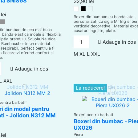
ana SNI868
32,90 lei
Alb
Negru
Baltico
lei
Boxer din bumbac cu banda lata ,
personalizati cu sigla Mr Big si ben
u
leumarin
Light Grey
verticale decorative . Material exce
din bumbac de cea mai buna
cusaturi ingrijite, plate.
, banda elastica moale si flexibila
riptia brandului Scuola Nautica
Adauga in cos
a. Bumbacul este un material
 respirabil, perfect pentru a fi
n fiecare zi oferind confort si
M
XL
L
XXL
e.
Adauga in cos
L
XXL
La reducere!
pentru barbati
i din modal pentru
ti - Jolidon N312 MM
Boxeri pentru barbati
Boxeri din bumbac - Pie
UX026
lei
Piera