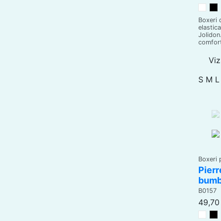
Alb
N
Boxeri 
elastica
Jolidon
comfort
Viz
S
M
L
Boxeri 
Pierr
bumb
B0157
49,70 
Alb
N