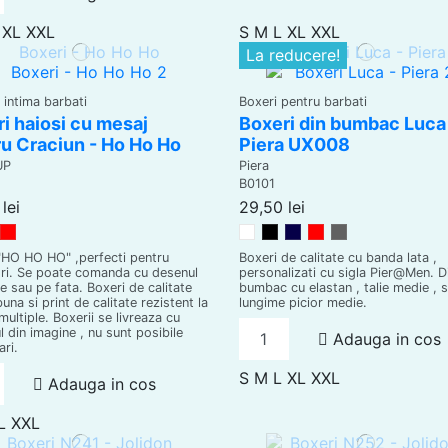
XL
XXL
S
M
L
XL
XXL
La reducere!
e intima barbati
Boxeri pentru barbati
i haiosi cu mesaj
Boxeri din bumbac Luca
u Craciun - Ho Ho Ho
Piera UX008
UP
Piera
B0101
lei
29,50 lei
egru
Rosu
Alb
Negru
Bleumarin
Rosu
Gri
"HO HO HO" ,perfecti pentru
Boxeri de calitate cu banda lata ,
ri. Se poate comanda cu desenul
personalizati cu sigla Pier@Men. D
e sau pe fata. Boxeri de calitate
bumbac cu elastan , talie medie , s
una si print de calitate rezistent la
lungime picior medie.
multiple. Boxerii se livreaza cu
l din imagine , nu sunt posibile
Adauga in cos
ari.
S
M
L
XL
XXL
Adauga in cos
L
XXL