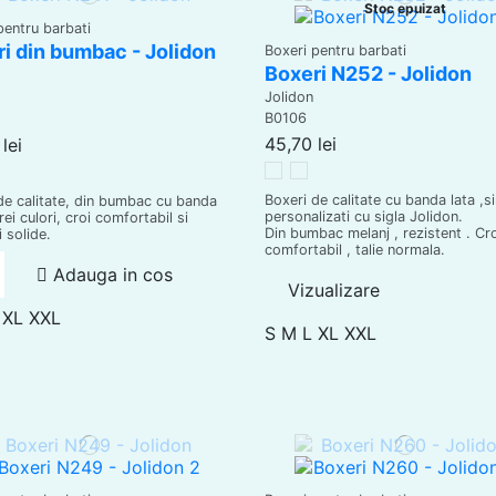
Stoc epuizat
pentru barbati
i din bumbac - Jolidon
Boxeri pentru barbati
Boxeri N252 - Jolidon
Jolidon
B0106
45,70 lei
lei
Gri melanj
Blue - Jeans
ark Blue
Boxeri de calitate cu banda lata ,s
de calitate, din bumbac cu banda
personalizati cu sigla Jolidon.
trei culori, croi comfortabil si
Din bumbac melanj , rezistent . Cr
 solide.
comfortabil , talie normala.
Adauga in cos
Vizualizare
XL
XXL
S
M
L
XL
XXL