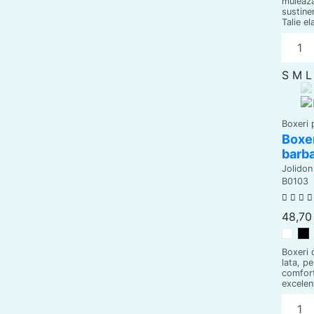
muleaza
sustiner
Talie el
S
M
L
Boxeri 
Boxer
barba
Jolidon
B0103
48,70 
Alb
N
Boxeri 
lata, p
comfort
excelen