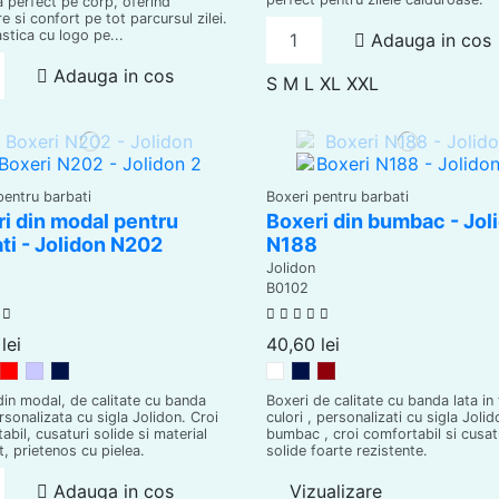
 perfect pe corp, oferind
e si confort pe tot parcursul zilei.
astica cu logo pe...
Adauga in cos
Adauga in cos
S
M
L
XL
XXL
pentru barbati
Boxeri pentru barbati
i din modal pentru
Boxeri din bumbac - Jol
ti - Jolidon N202
N188
Jolidon
B0102
lei
40,60 lei
egru
Rosu
Grey
Dark Blue
Alb
Dark Blue
Dusky Red
din modal, de calitate cu banda
Boxeri de calitate cu banda lata in 
ersonalizata cu sigla Jolidon. Croi
culori , personalizati cu sigla Jolid
abil, cusaturi solide si material
bumbac , croi comfortabil si cusat
t, prietenos cu pielea.
solide foarte rezistente.
Adauga in cos
Vizualizare