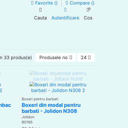
Favorite (
)
Compare (
)
0
Cauta
Autentificare
Cos
in 33 produs(e)
Produsele noi la inceput
24
Boxeri pentru barbati
umbac
Boxeri din modal pentru
barbati - Jolidon N308
Jolidon
B0166