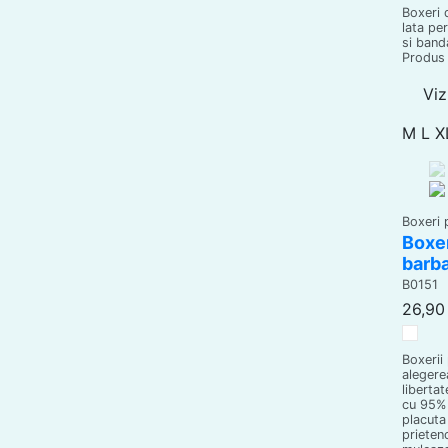
Boxeri 
lata pe
si band
Produs 
Viz
M
L
X
Boxeri 
Boxe
barba
B0151
26,90 
Alb
Boxerii
alegerea
libertat
cu 95% 
placuta 
prieten