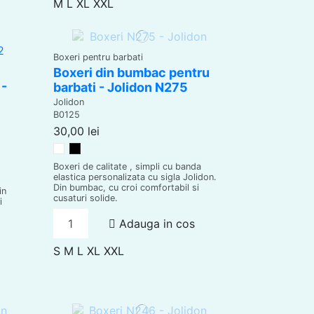
M
L
XL
XXL
Boxeri pentru barbati
Boxeri din bumbac pentru
 -
barbati - Jolidon N275
Jolidon
B0125
30,00 lei
Alb
Negru
Boxeri de calitate , simpli cu banda
elastica personalizata cu sigla Jolidon.
Din bumbac, cu croi comfortabil si
in
cusaturi solide.
i
Adauga in cos
S
M
L
XL
XXL