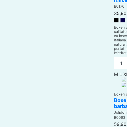
Itali
B0176
35,90 
Negr
B
Boxeri 
calitate
cu insc
Italian
natural,
purtat i
lejeritat
M
L
X
Boxeri 
Boxer
barba
Jolidon
B0063
59,90 