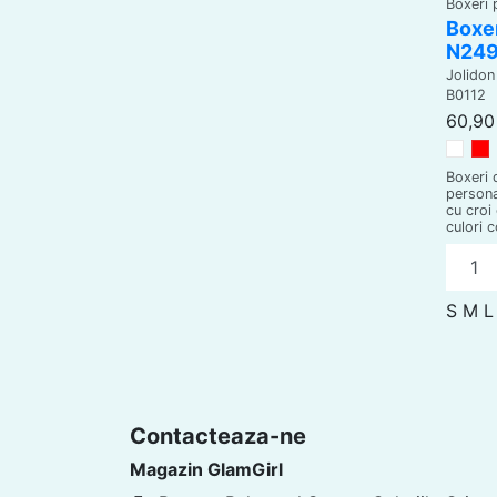
Boxeri 
Boxer
N24
Jolidon
B0112
60,90 
Alb
R
Boxeri 
persona
cu croi
culori 
S
M
L
Contacteaza-ne
Magazin GlamGirl