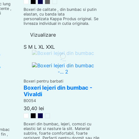
Alb
Negru
Bleumarin
Gri
Antracit
c lung
tente ,
Boxeri de calitate , din bumbac si putin
i
elastan, cu banda lata
personalizata Kappa Produs original. Se
livreaza individual in cutia originala.
Vizualizare
S
M
L
XL
XXL
Boxeri pentru barbati
Boxeri lejeri din bumbac -
Vivaldi
B0054
30,40 lei
Alb
Negru
Bleumarin
Gri melanj
Boxeri din bumbac, lejeri, comozi cu
elastic lat si nasture la slit. Material
bumbac
subtire, foarte comfortabil, foarte
fin ,
rezistent. Perfecti pentru dormit sau zile