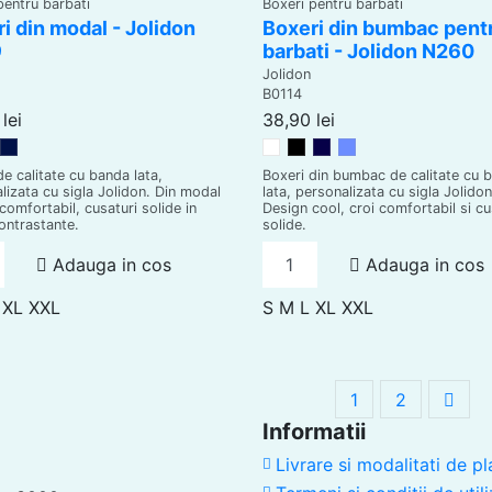
pentru barbati
Boxeri pentru barbati
i din modal - Jolidon
Boxeri din bumbac pent
9
barbati - Jolidon N260
Jolidon
B0114
lei
38,90 lei
osu
Dark Blue
Alb
Negru
Bleumarin
Jeans
de calitate cu banda lata,
Boxeri din bumbac de calitate cu 
lizata cu sigla Jolidon. Din modal
lata, personalizata cu sigla Jolidon
 comfortabil, cusaturi solide in
Design cool, croi comfortabil si cu
contrastante.
solide.
Adauga in cos
Adauga in cos
XL
XXL
S
M
L
XL
XXL
1
2
Informatii
Livrare si modalitati de pl