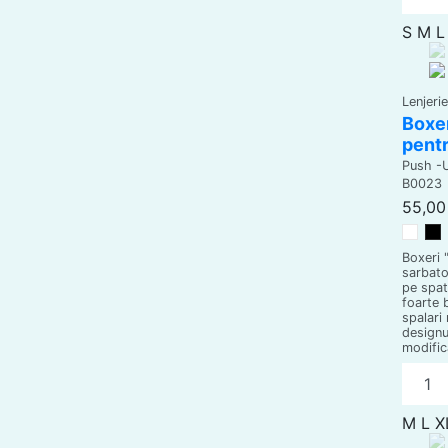
S
M
L
Lenjeri
Boxer
pentr
Push -
B0023
55,00 
Alb
N
Boxeri 
sarbato
pe spat
foarte b
spalari 
designu
modific
M
L
X