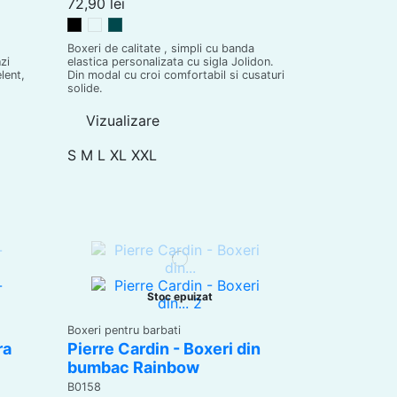
72,90 lei
Negru
Grigio
Veronese
Boxeri de calitate , simpli cu banda
zi
elastica personalizata cu sigla Jolidon.
lent,
Din modal cu croi comfortabil si cusaturi
solide.
Vizualizare
S
M
L
XL
XXL
Stoc epuizat
Boxeri pentru barbati
ra
Pierre Cardin - Boxeri din
bumbac Rainbow
B0158