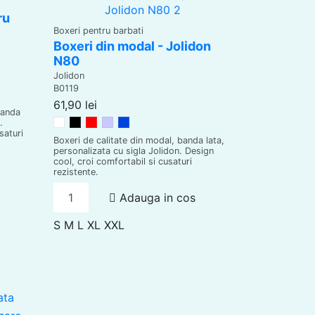
ru
Boxeri pentru barbati
Boxeri din modal - Jolidon
N80
Jolidon
B0119
61,90 lei
banda
.
Alb
Negru
Rosu
Grey
Riviera Blue
saturi
Boxeri de calitate din modal, banda lata,
personalizata cu sigla Jolidon. Design
cool, croi comfortabil si cusaturi
rezistente.
Adauga in cos
S
M
L
XL
XXL
ata