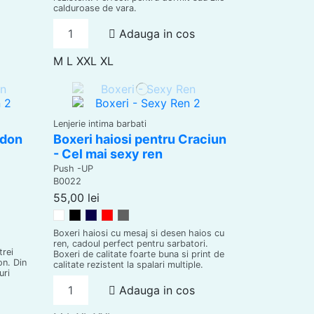
calduroase de vara.
Adauga in cos
M
L
XXL
XL
Lenjerie intima barbati
idon
Boxeri haiosi pentru Craciun
- Cel mai sexy ren
Push -UP
B0022
55,00 lei
Alb
Negru
Bleumarin
Rosu
Gri
Boxeri haiosi cu mesaj si desen haios cu
ren, cadoul perfect pentru sarbatori.
trei
Boxeri de calitate foarte buna si print de
on. Din
calitate rezistent la spalari multiple.
uri
Adauga in cos