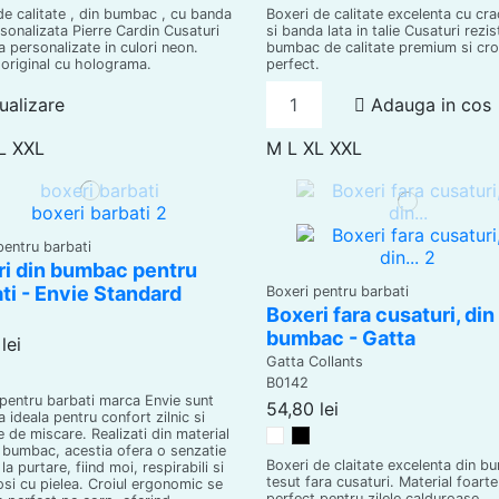
de calitate , din bumbac , cu banda
Boxeri de calitate excelenta cu cra
rsonalizata Pierre Cardin Cusaturi
si banda lata in talie Cusaturi rezis
a personalizate in culori neon.
bumbac de calitate premium si cro
original cu holograma.
perfect.
ualizare
Adauga in cos
L
XXL
M
L
XL
XXL
pentru barbati
ri din bumbac pentru
ti - Envie Standard
Boxeri pentru barbati
Boxeri fara cusaturi, din
bumbac - Gatta
lei
Gatta Collants
B0142
 pentru barbati marca Envie sunt
54,80 lei
 ideala pentru confort zilnic si
e de miscare. Realizati din material
Alb
Negru
bumbac, acestia ofera o senzatie
Boxeri de claitate excelenta din 
la purtare, fiind moi, respirabili si
tesut fara cusaturi. Material foarte 
osi cu pielea. Croiul ergonomic se
perfect pentru zilele calduroase.