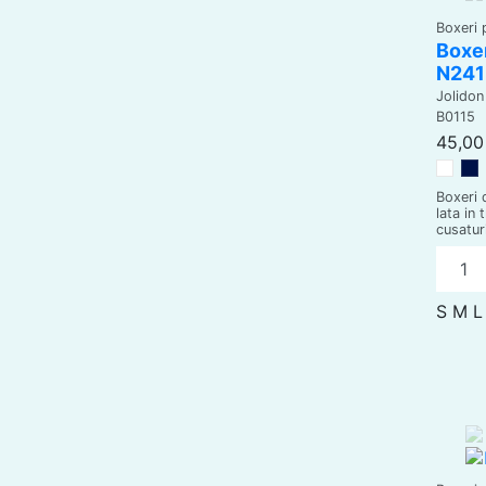
Boxeri 
Boxer
N241
Jolidon
B0115
45,00 
Alb
D
Boxeri 
lata in 
cusaturi
S
M
L