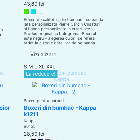
43,60 lei
Verde Neon
Turqoise
Portocaliu Neon
Boxeri de calitate , din bumbac , cu banda
lata personalizata Pierre Cardin Cusaturi
si banda personalizate in culori neon.
in
Produs original cu holograma. Boxerul
i
este negru - alegerea culorii se refera
strict la culorile detaliilor de pe banda.
Vizualizare
S
M
L
XL
XXL
La reducere!
Boxeri pentru barbati
cior
Boxeri din bumbac - Kappa
k1211
Kappa
B0155
28,50 lei