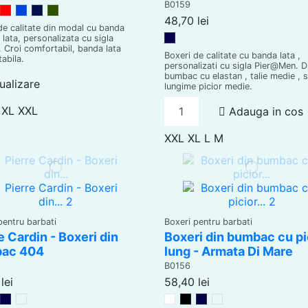
B0159
egru
Rosu
Riviera Blue
Dark Blue
Bottle Green
48,70 lei
de calitate din modal cu banda
 lata, personalizata cu sigla
Bleumarin
. Croi comfortabil, banda lata
Boxeri de calitate cu banda lata ,
abila.
personalizati cu sigla Pier@Men. D
bumbac cu elastan , talie medie , s
ualizare
lungime picior medie.
XL
XXL
Adauga in cos
XXL
XL
L
M
pentru barbati
Boxeri pentru barbati
e Cardin - Boxeri din
Boxeri din bumbac cu pi
ac 404
lung - Armata Di Mare
B0156
lei
58,40 lei
egru
Bleumarin
Gri melanj
Alb
Negru
Bleumarin
Gri melanj