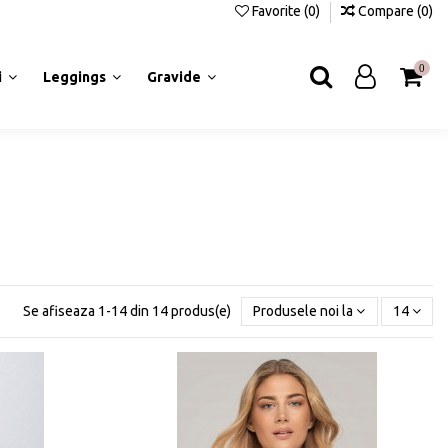
Favorite (
0
)
Compare (
0
)
0
i
Leggings
Gravide
Se afiseaza 1-14 din 14 produs(e)
Produsele noi la inceput
14