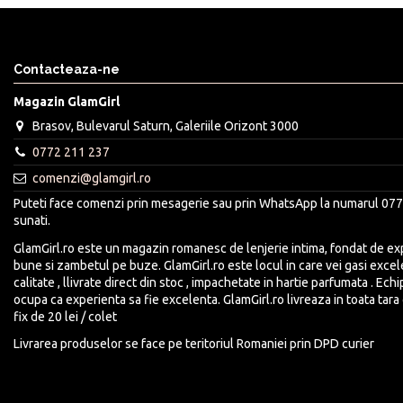
Contacteaza-ne
Magazin GlamGirl
Brasov, Bulevarul Saturn, Galeriile Orizont 3000
0772 211 237
comenzi@glamgirl.ro
Puteti face comenzi prin mesagerie sau prin WhatsApp la numarul 077
sunati.
GlamGirl.ro este un magazin romanesc de lenjerie intima, fondat de expe
bune si zambetul pe buze. GlamGirl.ro este locul in care vei gasi exce
calitate , llivrate direct din stoc , impachetate in hartie parfumata . Ech
ocupa ca experienta sa fie excelenta. GlamGirl.ro livreaza in toata tara 
fix de 20 lei / colet
Livrarea produselor se face pe teritoriul Romaniei prin DPD curier