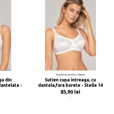
a
Sutiene pentru dama
ga din
Sutien cupa intreaga, cu
dantelata -
dantela,fara burete - Stella 14
83,90 lei
Alb