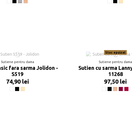
Alb
Negru
Gri melanj
Nude
Alb
Negru
Bej
Stoc epuizat
Sutiene pentru dama
Sutiene pentru dam
asic fara sarma Jolidon -
Sutien cu sarma Lann
S519
11268
74,90 lei
97,50 lei
Alb
Negru
Bej
Alb
Negru
Nude
Plume
Ch