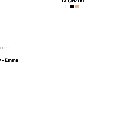
121,90 lei
Alb
Negru
Nude
a
y - Emma
erry Red