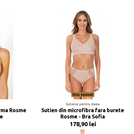
Stoc epuizat
a
Sutiene pentru dama
sarma Rosme
Sutien din microfibra fara burete
ce
Rosme - Bra Sofia
178,90 lei
Nude