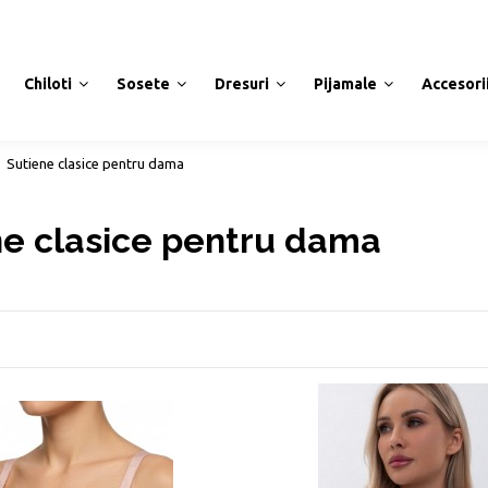
Chiloti
Sosete
Dresuri
Pijamale
Accesori
Sutiene clasice pentru dama
ne clasice pentru dama