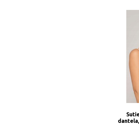
Suti
dantela,