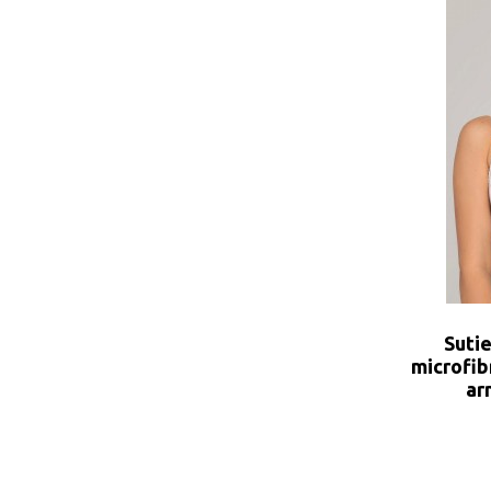
Sutie
microfib
ar