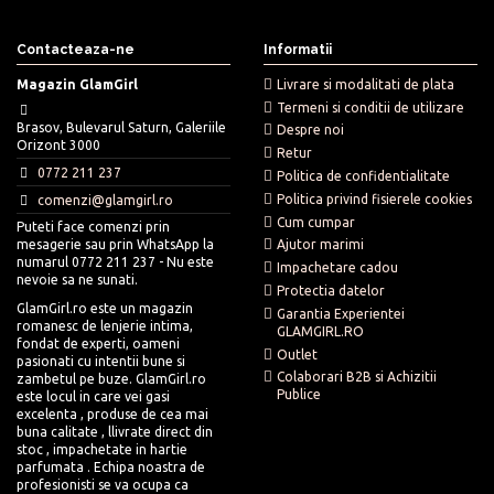
Contacteaza-ne
Informatii
Magazin GlamGirl
Livrare si modalitati de plata
Termeni si conditii de utilizare
Brasov, Bulevarul Saturn, Galeriile
Despre noi
Orizont 3000
Retur
0772 211 237
Politica de confidentialitate
Politica privind fisierele cookies
comenzi@glamgirl.ro
Cum cumpar
Puteti face comenzi prin
mesagerie sau prin WhatsApp la
Ajutor marimi
numarul 0772 211 237 - Nu este
Impachetare cadou
nevoie sa ne sunati.
Protectia datelor
GlamGirl.ro este un magazin
Garantia Experientei
romanesc de lenjerie intima,
GLAMGIRL.RO
fondat de experti, oameni
Outlet
pasionati cu intentii bune si
Colaborari B2B si Achizitii
zambetul pe buze. GlamGirl.ro
Publice
este locul in care vei gasi
excelenta , produse de cea mai
buna calitate , llivrate direct din
stoc , impachetate in hartie
parfumata . Echipa noastra de
profesionisti se va ocupa ca