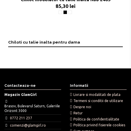
85,30 lei
Alb
Negru
Nude
Chiloti cu talie inalta pentru dama
Contacteaza-ne
Informatii
Magazin GlamGirl
Livrare si modalitati de plata
Termeni si conditii de utilizare
Brasov, Bulevarul Saturn, Galeriile
Despre noi
Orizont 3000
Retur
0772 211 237
Politica de confidentialitate
Politica privind fisierele cookies
comenzi@glamgirl.ro