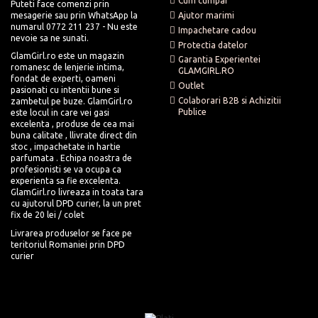
Cum cumpar
Puteti face comenzi prin
mesagerie sau prin WhatsApp la
Ajutor marimi
numarul 0772 211 237 - Nu este
Impachetare cadou
nevoie sa ne sunati.
Protectia datelor
GlamGirl.ro este un magazin
Garantia Experientei
romanesc de lenjerie intima,
GLAMGIRL.RO
fondat de experti, oameni
Outlet
pasionati cu intentii bune si
Colaborari B2B si Achizitii
zambetul pe buze. GlamGirl.ro
Publice
este locul in care vei gasi
excelenta , produse de cea mai
buna calitate , llivrate direct din
stoc , impachetate in hartie
parfumata . Echipa noastra de
profesionisti se va ocupa ca
experienta sa fie excelenta.
GlamGirl.ro livreaza in toata tara
cu ajutorul DPD curier, la un pret
fix de 20 lei / colet
Livrarea produselor se face pe
teritoriul Romaniei prin DPD
curier