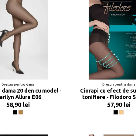
Dresuri pentru dama
Dresuri pentru dama
e dama 20 den cu model -
Ciorapi cu efect de su
rilyn Allure E06
tonifiere - Filodoro 
58,90 lei
57,90 lei
Negru
Beige
Negru
Playa F