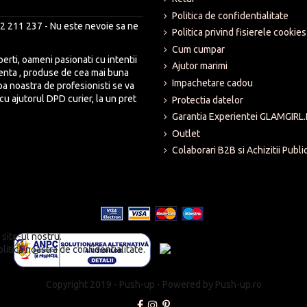
Politica de confidentialitate
2 211 237 - Nu este nevoie sa ne
Politica privind fisierele cookies
Cum cumpar
rti, oameni pasionati cu intentii
Ajutor marimi
lenta , produse de cea mai buna
Impachetare cadou
ipa noastra de profesionisti se va
cu ajutorul DPD curier, la un pret
Protectia datelor
Garantia Experientei GLAMGIRL
Outlet
Colaborari B2B si Achizitii Publi
site-ul nostru.
litica noastra de confidentialitate.
Copyright 2019 - Push-up - Powered by Push-up.ro