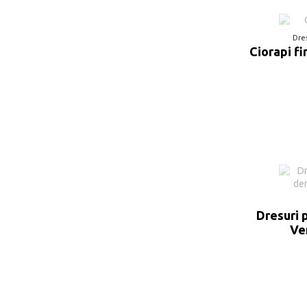
Dre
Ciorapi fi
Dresuri 
Ve