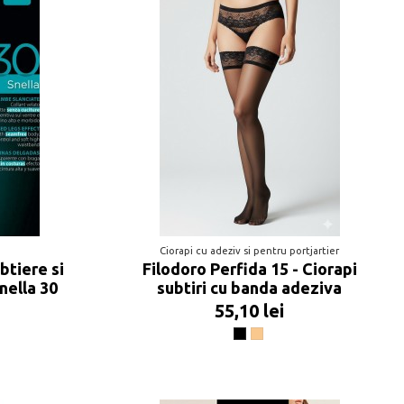
Ciorapi cu adeziv si pentru portjartier
btiere si
Filodoro Perfida 15 - Ciorapi
Snella 30
subtiri cu banda adeziva
55,10 lei
Negru
Playa F