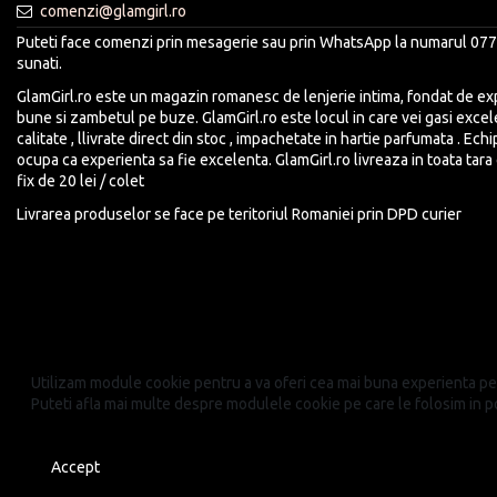
comenzi@glamgirl.ro
Puteti face comenzi prin mesagerie sau prin WhatsApp la numarul 077
sunati.
GlamGirl.ro este un magazin romanesc de lenjerie intima, fondat de expe
bune si zambetul pe buze. GlamGirl.ro este locul in care vei gasi exce
calitate , llivrate direct din stoc , impachetate in hartie parfumata . Ech
ocupa ca experienta sa fie excelenta. GlamGirl.ro livreaza in toata tara 
fix de 20 lei / colet
Livrarea produselor se face pe teritoriul Romaniei prin DPD curier
Utilizam module cookie pentru a va oferi cea mai buna experienta pe 
Puteti afla mai multe despre modulele cookie pe care le folosim in po
Cititi politica privind fisierele cookies.
Accept