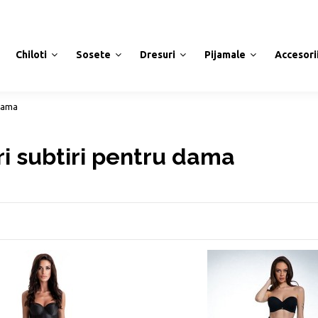
Chiloti
Sosete
Dresuri
Pijamale
Accesori
 dama
i subtiri pentru dama