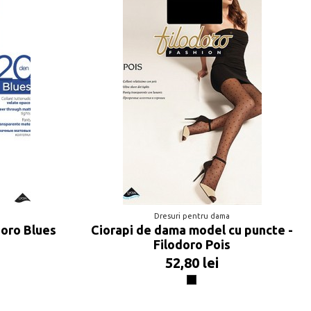
Dresuri pentru dama
doro Blues
Ciorapi de dama model cu puncte -
Filodoro Pois
52,80 lei
o
Negru