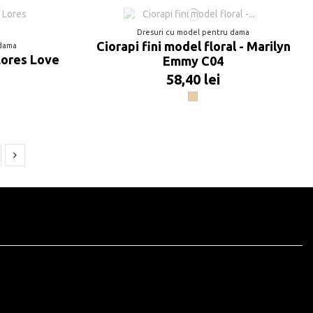
Dresuri cu model pentru dama
Ciorapi fini model floral - Marilyn
 dama
 Lores Love
Emmy C04
58,40 lei
Visone