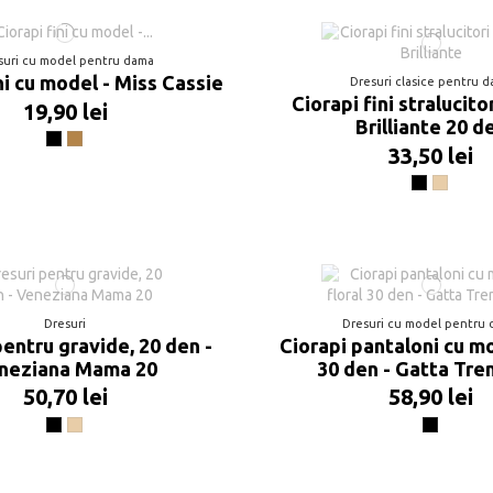
suri cu model pentru dama
ni cu model - Miss Cassie
Dresuri clasice pentru 
Ciorapi fini stralucito
19,90 lei
Brilliante 20 d
Negru
Beige
33,50 lei
Negru
Visone
Dresuri
Dresuri cu model pentru
pentru gravide, 20 den -
Ciorapi pantaloni cu mo
neziana Mama 20
30 den - Gatta Tre
50,70 lei
58,90 lei
Negru
Visone
Negru