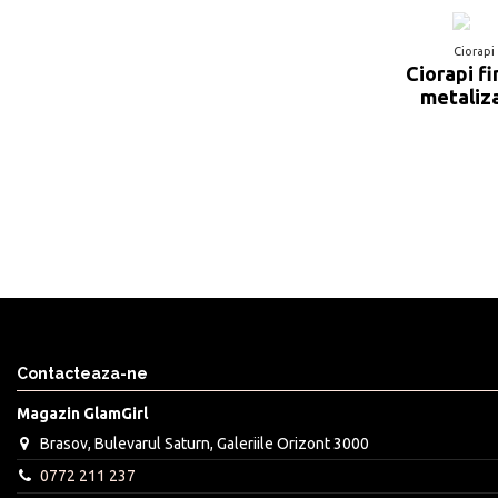
Ciorapi
Ciorapi fi
metaliza
Contacteaza-ne
Magazin GlamGirl
Brasov, Bulevarul Saturn, Galeriile Orizont 3000
0772 211 237