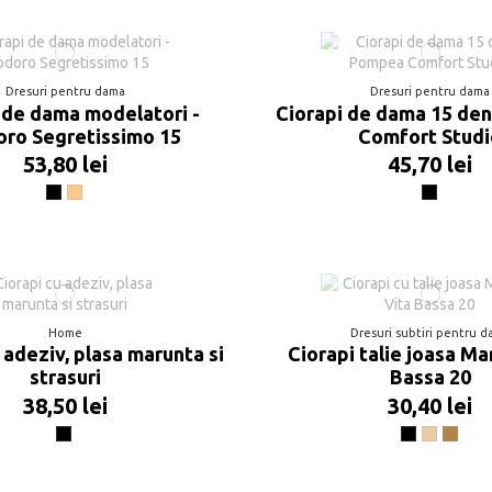
Dresuri pentru dama
Dresuri pentru dama
 de dama modelatori -
Ciorapi de dama 15 de
oro Segretissimo 15
Comfort Stud
53,80 lei
45,70 lei
Negru
Playa F
Negru
Home
Dresuri subtiri pentru 
 adeziv, plasa marunta si
Ciorapi talie joasa Ma
strasuri
Bassa 20
38,50 lei
30,40 lei
Negru
Negru
Visone
Beige