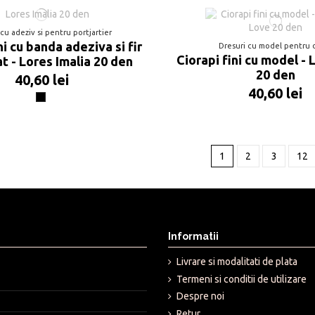
 cu adeziv si pentru portjartier
ni cu banda adeziva si fir
Dresuri cu model pentru
Ciorapi fini cu model -
t - Lores Imalia 20 den
20 den
40,60 lei
40,60 lei
Negru
1
2
3
12
Informatii
Livrare si modalitati de plata
Termeni si conditii de utilizare
Despre noi
Retur