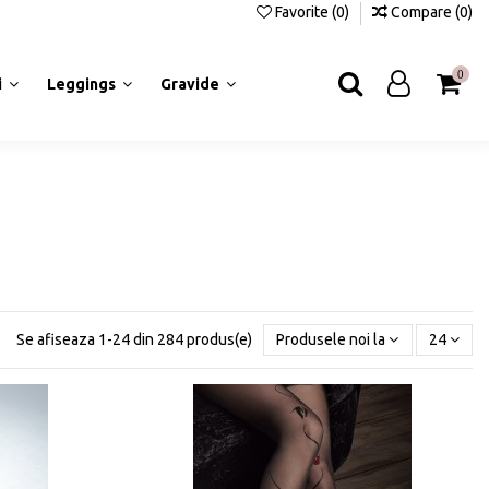
Favorite (
0
)
Compare (
0
)
0
i
Leggings
Gravide
Se afiseaza 1-24 din 284 produs(e)
Produsele noi la inceput
24