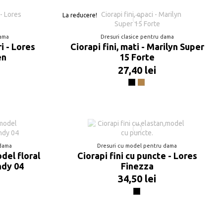
La reducere!
dama
Dresuri clasice pentru dama
ri - Lores
Ciorapi fini, mati - Marilyn Super
en
15 Forte
27,40 lei
Negru
Beige
 dama
Dresuri cu model pentru dama
del floral
Ciorapi fini cu puncte - Lores
ndy 04
Finezza
34,50 lei
Negru