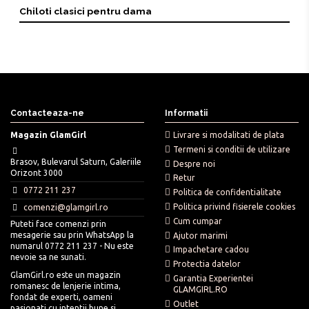
Chiloti clasici pentru dama
Contacteaza-ne
Informatii
Magazin GlamGirl
Livrare si modalitati de plata
Termeni si conditii de utilizare
Brasov, Bulevarul Saturn, Galeriile
Despre noi
Orizont 3000
Retur
0772 211 237
Politica de confidentialitate
Politica privind fisierele cookies
comenzi@glamgirl.ro
Cum cumpar
Puteti face comenzi prin
mesagerie sau prin WhatsApp la
Ajutor marimi
numarul 0772 211 237 - Nu este
Impachetare cadou
nevoie sa ne sunati.
Protectia datelor
GlamGirl.ro este un magazin
Garantia Experientei
romanesc de lenjerie intima,
GLAMGIRL.RO
fondat de experti, oameni
Outlet
pasionati cu intentii bune si