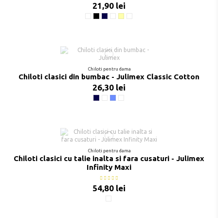
21,90 lei
Alb
Negru
Bleumarin
Gri melanj
Crem
Bleu
Chiloti pentru dama
Chiloti clasici din bumbac - Julimex Classic Cotton
26,30 lei
Bleumarin
Gri melanj
Jeans
Bej Melange
Chiloti pentru dama
Chiloti clasici cu talie inalta si fara cusaturi - Julimex
Infinity Maxi
54,80 lei
Nude