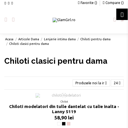
Favorite (
)
Compare (
)
0
Acasa
Articole Dama
Lenjerie intima dama
Chiloti pentru dama
Chiloti clasici pentru dama
Chiloti clasici pentru dama
Produsele noi la inceput
24
Chilot
Chiloti modelatori din tulle dantelat cu talie inalta -
Lanny 5119
58,90 lei
Alb
Negru
Poudre