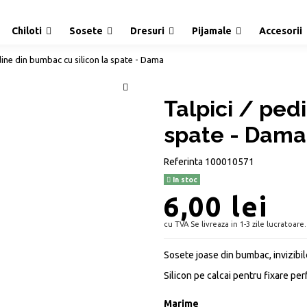
Chiloti
Sosete
Dresuri
Pijamale
Accesorii
dine din bumbac cu silicon la spate - Dama
Talpici / ped
spate - Dama
Referinta
100010571
In stoc
6,00 lei
cu TVA
Se livreaza in 1-3 zile lucratoare.
Sosete joase din bumbac, invizibil
Silicon pe calcai pentru fixare per
Marime