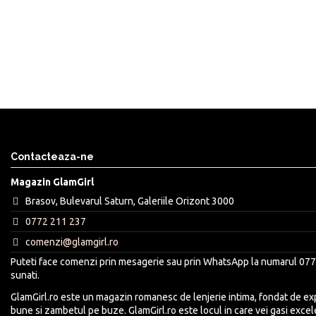
Contacteaza-ne
Magazin GlamGirl
Brasov, Bulevarul Saturn, Galeriile Orizont 3000
0772 211 237
comenzi@glamgirl.ro
Puteti face comenzi prin mesagerie sau prin WhatsApp la numarul 077
sunati.
GlamGirl.ro este un magazin romanesc de lenjerie intima, fondat de expe
bune si zambetul pe buze. GlamGirl.ro este locul in care vei gasi exce