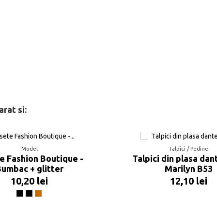
Bumbac
rat si:
Model
Talpici / Pedine
e Fashion Boutique -
Talpici din plasa dan
umbac + glitter
Marilyn B53
10,20 lei
12,10 lei
Negru
Noir multicolor
Cupru