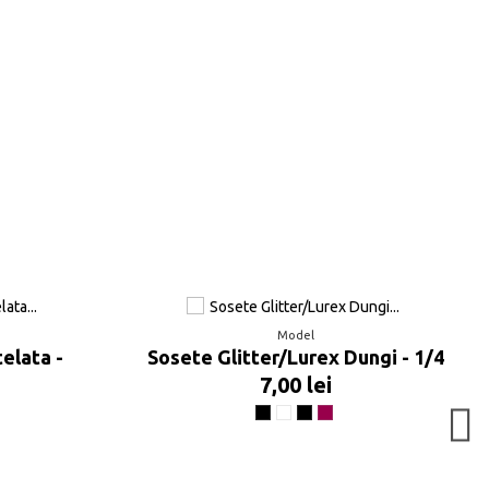
Scrie recenzie
Model
telata -
Sosete Glitter/Lurex Dungi - 1/4
7,00 lei
Negru
Grafite
Noir multicolor
Purple