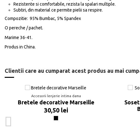
Rezistente si comfortabile, rezista la spalari multiple.
Subtiri, din material ce permite pielii sa respire.
Compozitie: 95% Bumbac, 5% Spandex
O pereche / pachet.
Marime 36-41.
Produs in China.
Nu sunt recenzii
Material
Clientii care au cumparat acest produs au mai cumpa
Accesorii lenjerie intima dama
Bretele decorative Marseille
Soset
B
30,50 lei
Negru