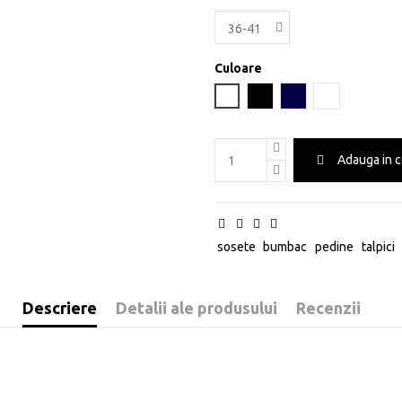
Culoare
Alb
Negru
Bleumarin
Gri melanj
Adauga in 
sosete
bumbac
pedine
talpici
Descriere
Detalii ale produsului
Recenzii