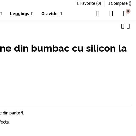
Favorite (
0
)
Compare (
)
0
Leggings
Gravide
ine din bumbac cu silicon la
e din pantofi.
fecta.